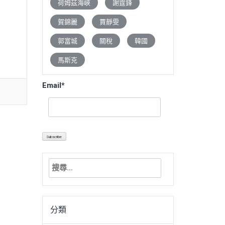
荷姆茲海峽
謝霆鋒
賀錦麗
賈靜雯
郭富城
關稅
韓國
馬斯克
Email*
搜
尋
關
鍵
分類
字: