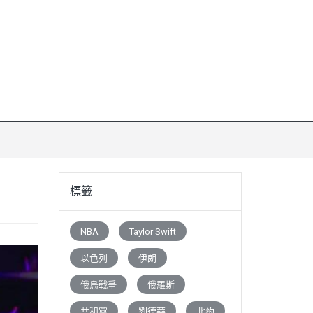
標籤
NBA
Taylor Swift
以色列
伊朗
俄烏戰爭
俄羅斯
共和黨
劉德華
北約