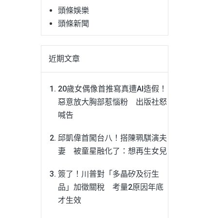
頭條娛樂
頭條新聞
近期文章
20歲女偶像首推寫真遭AI造假！
惡意放大胸部惹惱粉 出版社怒
喊告
邱凱偉首闖台八！搭陳珮騏演夫
妻 被童星融化了：想再生女兒
簽了！川普對「多晶矽及衍生
品」加徵關稅 考量2原因年底
才生效