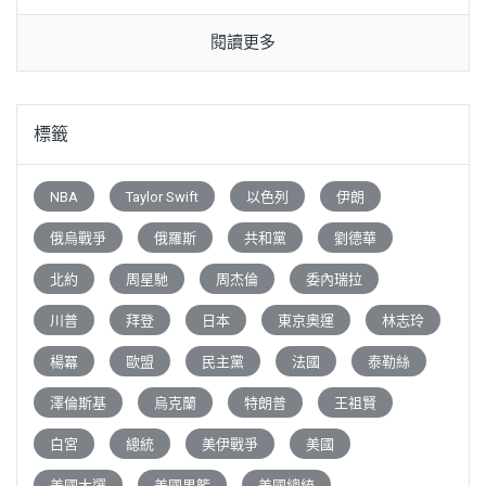
閱讀更多
標籤
NBA
Taylor Swift
以色列
伊朗
俄烏戰爭
俄羅斯
共和黨
劉德華
北約
周星馳
周杰倫
委內瑞拉
川普
拜登
日本
東京奧運
林志玲
楊冪
歐盟
民主黨
法國
泰勒絲
澤倫斯基
烏克蘭
特朗普
王祖賢
白宮
總統
美伊戰爭
美國
美國大選
美國男籃
美國總統