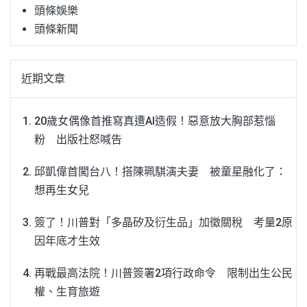
頭條娛樂
頭條新聞
近期文章
20歲女偶像首推寫真遭AI造假！惡意放大胸部惹惱
粉 出版社怒喊告
邱凱偉首闖台八！搭陳珮騏演夫妻 被童星融化了：
想再生女兒
簽了！川普對「多晶矽及衍生品」加徵關稅 考量2原
因年底才生效
再戰最高法院！川普簽署2項行政命令 限制出生公民
權、生育旅遊