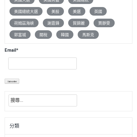
美國總統大選
美股
美選
英國
荷姆茲海峽
謝霆鋒
賀錦麗
賈靜雯
郭富城
關稅
韓國
馬斯克
Email*
搜
尋
關
鍵
分類
字: