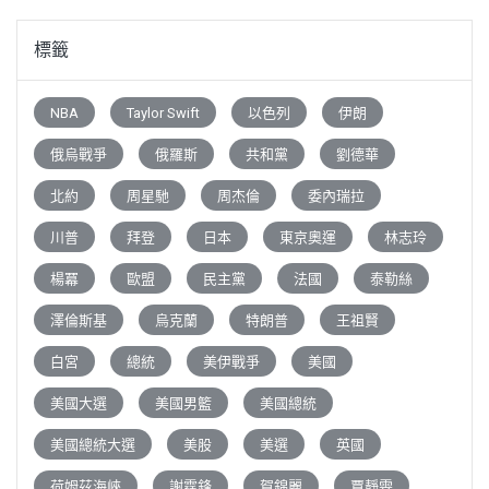
標籤
NBA
Taylor Swift
以色列
伊朗
俄烏戰爭
俄羅斯
共和黨
劉德華
北約
周星馳
周杰倫
委內瑞拉
川普
拜登
日本
東京奧運
林志玲
楊冪
歐盟
民主黨
法國
泰勒絲
澤倫斯基
烏克蘭
特朗普
王祖賢
白宮
總統
美伊戰爭
美國
美國大選
美國男籃
美國總統
美國總統大選
美股
美選
英國
荷姆茲海峽
謝霆鋒
賀錦麗
賈靜雯