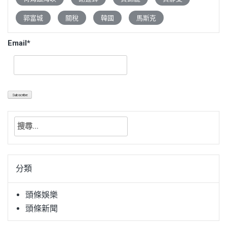
郭富城
關稅
韓國
馬斯克
Email*
搜
尋
關
鍵
分類
字:
頭條娛樂
頭條新聞