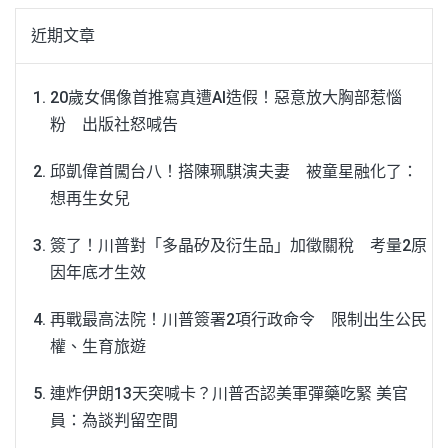
近期文章
20歲女偶像首推寫真遭AI造假！惡意放大胸部惹惱
粉 出版社怒喊告
邱凱偉首闖台八！搭陳珮騏演夫妻 被童星融化了：
想再生女兒
簽了！川普對「多晶矽及衍生品」加徵關稅 考量2原
因年底才生效
再戰最高法院！川普簽署2項行政命令 限制出生公民
權、生育旅遊
連炸伊朗13天突喊卡？川普否認美軍彈藥吃緊 美官
員：為談判留空間