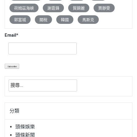
荷姆茲海峽
謝霆鋒
賀錦麗
賈靜雯
郭富城
關稅
韓國
馬斯克
Email*
搜
尋
關
鍵
分類
字:
頭條娛樂
頭條新聞