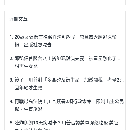
近期文章
20歲女偶像首推寫真遭AI造假！惡意放大胸部惹惱
粉 出版社怒喊告
邱凱偉首闖台八！搭陳珮騏演夫妻 被童星融化了：
想再生女兒
簽了！川普對「多晶矽及衍生品」加徵關稅 考量2原
因年底才生效
再戰最高法院！川普簽署2項行政命令 限制出生公民
權、生育旅遊
連炸伊朗13天突喊卡？川普否認美軍彈藥吃緊 美官