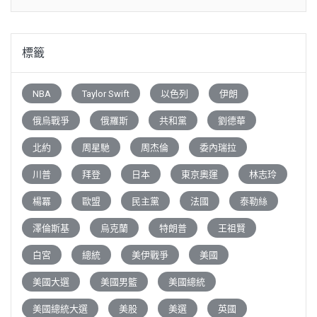
標籤
NBA
Taylor Swift
以色列
伊朗
俄烏戰爭
俄羅斯
共和黨
劉德華
北約
周星馳
周杰倫
委內瑞拉
川普
拜登
日本
東京奧運
林志玲
楊冪
歐盟
民主黨
法國
泰勒絲
澤倫斯基
烏克蘭
特朗普
王祖賢
白宮
總統
美伊戰爭
美國
美國大選
美國男籃
美國總統
美國總統大選
美股
美選
英國