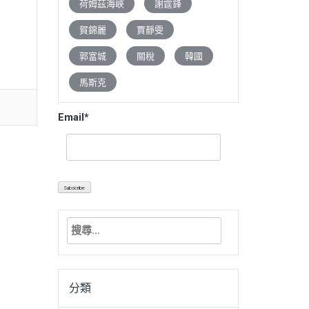
荷姆茲海峽
謝霆鋒
賀錦麗
賈靜雯
郭富城
關稅
韓國
馬斯克
Email*
搜
尋
關
鍵
分類
字: