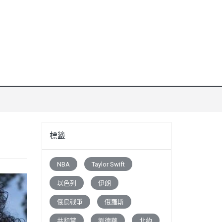
標籤
NBA
Taylor Swift
以色列
伊朗
俄烏戰爭
俄羅斯
共和黨
劉德華
北約