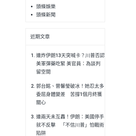
頭條娛樂
頭條新聞
近期文章
連炸伊朗13天突喊卡？川普否認
美軍彈藥吃緊 美官員：為談判
留空間
郭台銘、曾馨瑩破冰！她忍太多
委屈身體變差 苦撐1個月終獲
關心
連兩天未互轟！伊朗：美國停手
就不反擊 「不信川普」怕戰術
陷阱