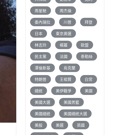
周星馳
周杰倫
委內瑞拉
川普
拜登
日本
東京奧運
林志玲
楊冪
歐盟
民主黨
法國
泰勒絲
澤倫斯基
烏克蘭
特朗普
王祖賢
白宮
總統
美伊戰爭
美國
美國大選
美國男籃
美國總統
美國總統大選
美股
美選
英國