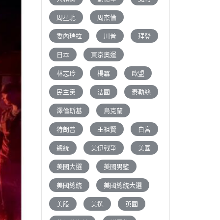
周星馳
周杰倫
委內瑞拉
川普
拜登
日本
東京奧運
林志玲
楊冪
歐盟
民主黨
法國
泰勒絲
澤倫斯基
烏克蘭
特朗普
王祖賢
白宮
總統
美伊戰爭
美國
美國大選
美國男籃
美國總統
美國總統大選
美股
美選
英國