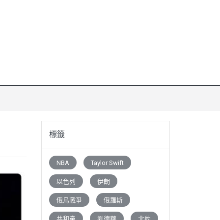
標籤
NBA
Taylor Swift
以色列
伊朗
俄烏戰爭
俄羅斯
共和黨
劉德華
北約