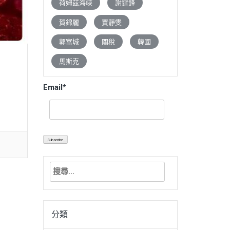
荷姆茲海峽
謝霆鋒
賀錦麗
賈靜雯
郭富城
關稅
韓國
馬斯克
Email*
搜
尋
關
鍵
分類
字: