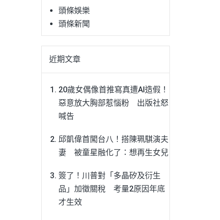
頭條娛樂
頭條新聞
近期文章
20歲女偶像首推寫真遭AI造假！
惡意放大胸部惹惱粉 出版社怒
喊告
邱凱偉首闖台八！搭陳珮騏演夫
妻 被童星融化了：想再生女兒
簽了！川普對「多晶矽及衍生
品」加徵關稅 考量2原因年底
才生效