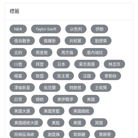
標籤
NBA
Taylor Swift
以色列
伊朗
俄烏戰爭
俄羅斯
共和黨
劉德華
北約
周星馳
周杰倫
委內瑞拉
川普
拜登
日本
東京奧運
林志玲
楊冪
歐盟
民主黨
法國
泰勒絲
澤倫斯基
烏克蘭
特朗普
王祖賢
白宮
總統
美伊戰爭
美國
美國大選
美國男籃
美國總統
美國總統大選
美股
美選
英國
荷姆茲海峽
謝霆鋒
賀錦麗
賈靜雯