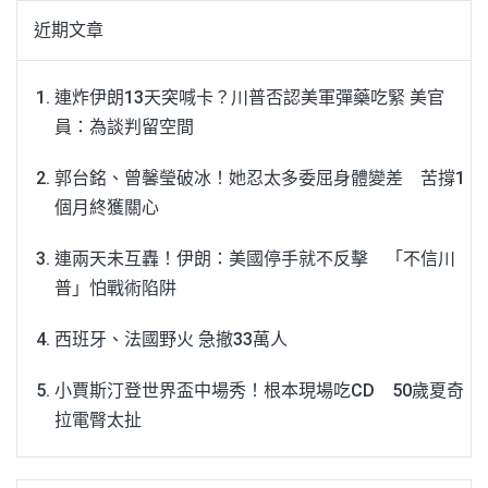
近期文章
連炸伊朗13天突喊卡？川普否認美軍彈藥吃緊 美官
員：為談判留空間
郭台銘、曾馨瑩破冰！她忍太多委屈身體變差 苦撐1
個月終獲關心
連兩天未互轟！伊朗：美國停手就不反擊 「不信川
普」怕戰術陷阱
西班牙、法國野火 急撤33萬人
小賈斯汀登世界盃中場秀！根本現場吃CD 50歲夏奇
拉電臀太扯