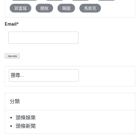
郭富城
關稅
韓國
馬斯克
Email*
搜
尋
關
鍵
分類
字:
頭條娛樂
頭條新聞