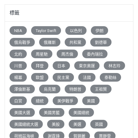
標籤
NBA
Taylor Swift
以色列
伊朗
俄烏戰爭
俄羅斯
共和黨
劉德華
北約
周星馳
周杰倫
委內瑞拉
川普
拜登
日本
東京奧運
林志玲
楊冪
歐盟
民主黨
法國
泰勒絲
澤倫斯基
烏克蘭
特朗普
王祖賢
白宮
總統
美伊戰爭
美國
美國大選
美國男籃
美國總統
美國總統大選
美股
美選
英國
荷姆茲海峽
謝霆鋒
賀錦麗
賈靜雯