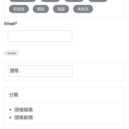
郭富城
關稅
韓國
馬斯克
Email*
搜
尋
關
鍵
分類
字:
頭條娛樂
頭條新聞