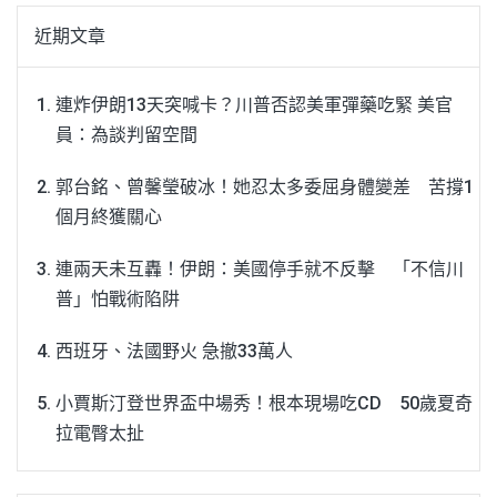
近期文章
連炸伊朗13天突喊卡？川普否認美軍彈藥吃緊 美官
員：為談判留空間
郭台銘、曾馨瑩破冰！她忍太多委屈身體變差 苦撐1
個月終獲關心
連兩天未互轟！伊朗：美國停手就不反擊 「不信川
普」怕戰術陷阱
西班牙、法國野火 急撤33萬人
小賈斯汀登世界盃中場秀！根本現場吃CD 50歲夏奇
拉電臀太扯