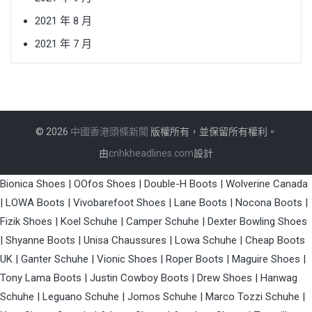
2021 年 8 月
2021 年 7 月
© 2026
中國香港頭條新聞
版權所有，並保留所有權利。
由
cnhkheadlines.com
設計
Bionica Shoes
|
OOfos Shoes
|
Double-H Boots
|
Wolverine Canada
|
LOWA Boots
|
Vivobarefoot Shoes
|
Lane Boots
|
Nocona Boots
|
Fizik Shoes
|
Koel Schuhe
|
Camper Schuhe
|
Dexter Bowling Shoes
|
Shyanne Boots
|
Unisa Chaussures
|
Lowa Schuhe
|
Cheap Boots
UK
|
Ganter Schuhe
|
Vionic Shoes
|
Roper Boots
|
Maguire Shoes
|
Tony Lama Boots
|
Justin Cowboy Boots
|
Drew Shoes
|
Hanwag
Schuhe
|
Leguano Schuhe
|
Jomos Schuhe
|
Marco Tozzi Schuhe
|