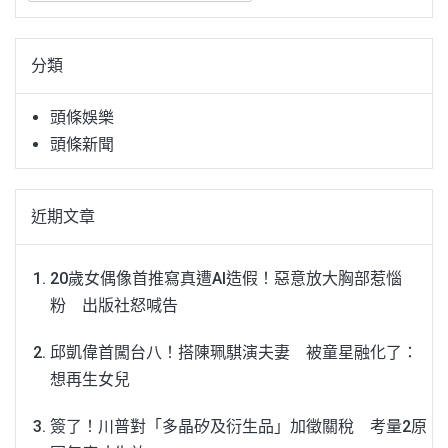
關
鍵
分類
字:
頭條娛樂
頭條新聞
近期文章
20歲女偶像首推寫真遭AI造假！惡意放大胸部惹惱
粉 出版社怒喊告
邱凱偉首闖台八！搭陳珮騏演夫妻 被童星融化了：
想再生女兒
簽了！川普對「多晶矽及衍生品」加徵關稅 考量2原