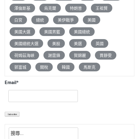
澤倫斯基
烏克蘭
特朗普
王祖賢
白宮
總統
美伊戰爭
美國
美國大選
美國男籃
美國總統
美國總統大選
美股
美選
英國
荷姆茲海峽
謝霆鋒
賀錦麗
賈靜雯
郭富城
關稅
韓國
馬斯克
Email*
搜
尋