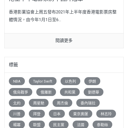
香港影業協會上周五發布2021年上半年度香港電影票房整
體情況，由今年1月1日至6...
閱讀更多
標籤
NBA
Taylor Swift
以色列
伊朗
俄烏戰爭
俄羅斯
共和黨
劉德華
北約
周星馳
周杰倫
委內瑞拉
川普
拜登
日本
東京奧運
林志玲
楊冪
歐盟
民主黨
法國
泰勒絲