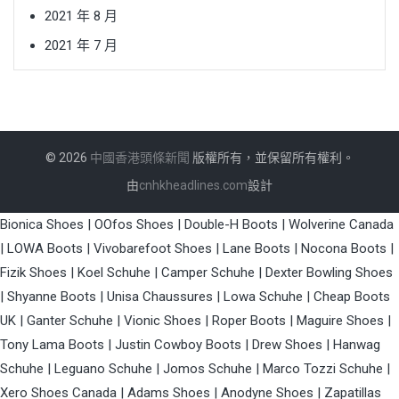
2021 年 8 月
2021 年 7 月
© 2026
中國香港頭條新聞
版權所有，並保留所有權利。
由
cnhkheadlines.com
設計
Bionica Shoes
|
OOfos Shoes
|
Double-H Boots
|
Wolverine Canada
|
LOWA Boots
|
Vivobarefoot Shoes
|
Lane Boots
|
Nocona Boots
|
Fizik Shoes
|
Koel Schuhe
|
Camper Schuhe
|
Dexter Bowling Shoes
|
Shyanne Boots
|
Unisa Chaussures
|
Lowa Schuhe
|
Cheap Boots
UK
|
Ganter Schuhe
|
Vionic Shoes
|
Roper Boots
|
Maguire Shoes
|
Tony Lama Boots
|
Justin Cowboy Boots
|
Drew Shoes
|
Hanwag
Schuhe
|
Leguano Schuhe
|
Jomos Schuhe
|
Marco Tozzi Schuhe
|
Xero Shoes Canada
|
Adams Shoes
|
Anodyne Shoes
|
Zapatillas