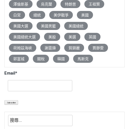
澤倫斯基
烏克蘭
特朗普
王祖賢
白宮
總統
美伊戰爭
美國
美國大選
美國男籃
美國總統
美國總統大選
美股
美選
英國
荷姆茲海峽
謝霆鋒
賀錦麗
賈靜雯
郭富城
關稅
韓國
馬斯克
Email*
搜
尋