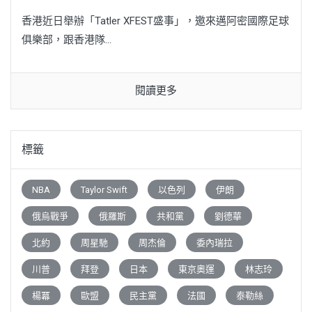
香港近日舉辦「Tatler XFEST盛事」，邀來邁阿密國際足球
俱樂部，跟香港隊...
閱讀更多
標籤
NBA
Taylor Swift
以色列
伊朗
俄烏戰爭
俄羅斯
共和黨
劉德華
北約
周星馳
周杰倫
委內瑞拉
川普
拜登
日本
東京奧運
林志玲
楊冪
歐盟
民主黨
法國
泰勒絲