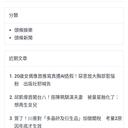
關
鍵
分類
字:
頭條娛樂
頭條新聞
近期文章
20歲女偶像首推寫真遭AI造假！惡意放大胸部惹惱
粉 出版社怒喊告
邱凱偉首闖台八！搭陳珮騏演夫妻 被童星融化了：
想再生女兒
簽了！川普對「多晶矽及衍生品」加徵關稅 考量2原
因年底才生效