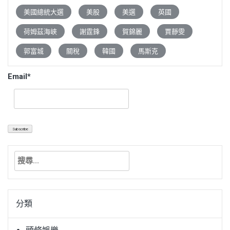
美國總統大選
美股
美選
英國
荷姆茲海峽
謝霆鋒
賀錦麗
賈靜雯
郭富城
關稅
韓國
馬斯克
Email*
搜
尋
關
鍵
分類
字: