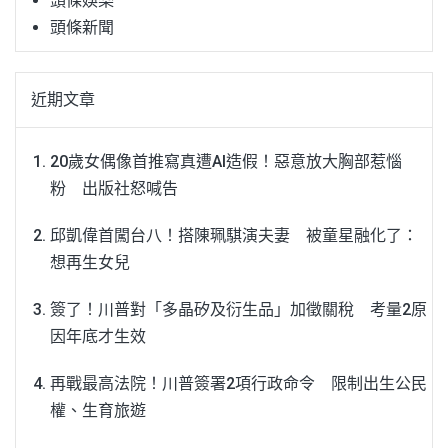
頭條娛樂
頭條新聞
近期文章
20歲女偶像首推寫真遭AI造假！惡意放大胸部惹惱
粉 出版社怒喊告
邱凱偉首闖台八！搭陳珮騏演夫妻 被童星融化了：
想再生女兒
簽了！川普對「多晶矽及衍生品」加徵關稅 考量2原
因年底才生效
再戰最高法院！川普簽署2項行政命令 限制出生公民
權、生育旅遊