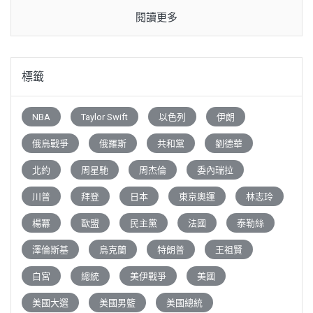
閱讀更多
標籤
NBA
Taylor Swift
以色列
伊朗
俄烏戰爭
俄羅斯
共和黨
劉德華
北約
周星馳
周杰倫
委內瑞拉
川普
拜登
日本
東京奧運
林志玲
楊冪
歐盟
民主黨
法國
泰勒絲
澤倫斯基
烏克蘭
特朗普
王祖賢
白宮
總統
美伊戰爭
美國
美國大選
美國男籃
美國總統