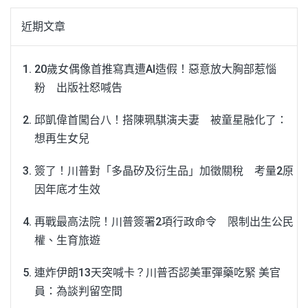
近期文章
20歲女偶像首推寫真遭AI造假！惡意放大胸部惹惱
粉 出版社怒喊告
邱凱偉首闖台八！搭陳珮騏演夫妻 被童星融化了：
想再生女兒
簽了！川普對「多晶矽及衍生品」加徵關稅 考量2原
因年底才生效
再戰最高法院！川普簽署2項行政命令 限制出生公民
權、生育旅遊
連炸伊朗13天突喊卡？川普否認美軍彈藥吃緊 美官
員：為談判留空間