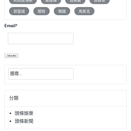
荷姆茲海峽
謝霆鋒
賀錦麗
賈靜雯
郭富城
關稅
韓國
馬斯克
Email*
搜
尋
關
鍵
分類
字:
頭條娛樂
頭條新聞