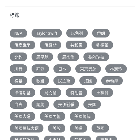
標籤
NBA
Taylor Swift
以色列
伊朗
俄烏戰爭
俄羅斯
共和黨
劉德華
北約
周星馳
周杰倫
委內瑞拉
川普
拜登
日本
東京奧運
林志玲
楊冪
歐盟
民主黨
法國
泰勒絲
澤倫斯基
烏克蘭
特朗普
王祖賢
白宮
總統
美伊戰爭
美國
美國大選
美國男籃
美國總統
美國總統大選
美股
美選
英國