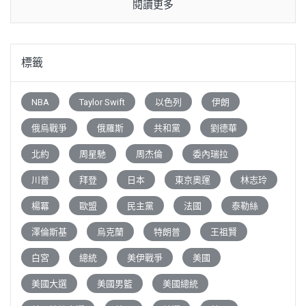
閱讀更多
標籤
NBA
Taylor Swift
以色列
伊朗
俄烏戰爭
俄羅斯
共和黨
劉德華
北約
周星馳
周杰倫
委內瑞拉
川普
拜登
日本
東京奧運
林志玲
楊冪
歐盟
民主黨
法國
泰勒絲
澤倫斯基
烏克蘭
特朗普
王祖賢
白宮
總統
美伊戰爭
美國
美國大選
美國男籃
美國總統