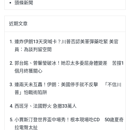
頭條新聞
近期文章
連炸伊朗13天突喊卡？川普否認美軍彈藥吃緊 美官
員：為談判留空間
郭台銘、曾馨瑩破冰！她忍太多委屈身體變差 苦撐1
個月終獲關心
連兩天未互轟！伊朗：美國停手就不反擊 「不信川
普」怕戰術陷阱
西班牙、法國野火 急撤33萬人
小賈斯汀登世界盃中場秀！根本現場吃CD 50歲夏奇
拉電臀太扯