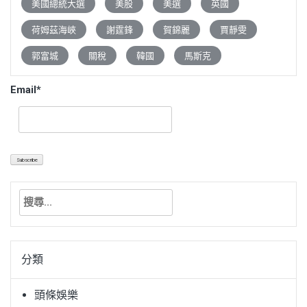
美國總統大選
美股
美選
英國
荷姆茲海峽
謝霆鋒
賀錦麗
賈靜雯
郭富城
關稅
韓國
馬斯克
Email*
搜
尋
關
鍵
分類
字:
頭條娛樂