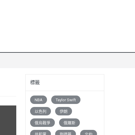
標籤
NBA
Taylor Swift
以色列
伊朗
俄烏戰爭
俄羅斯
共和黨
劉德華
北約