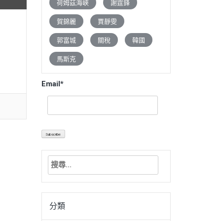
荷姆茲海峽
謝霆鋒
賀錦麗
賈靜雯
郭富城
關稅
韓國
馬斯克
Email*
搜
尋
關
鍵
分類
字: