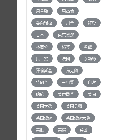
周星馳
周杰倫
委內瑞拉
川普
拜登
日本
東京奧運
林志玲
楊冪
歐盟
民主黨
法國
泰勒絲
澤倫斯基
烏克蘭
特朗普
王祖賢
白宮
總統
美伊戰爭
美國
美國大選
美國男籃
美國總統
美國總統大選
美股
美選
英國