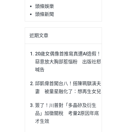
頭條娛樂
頭條新聞
近期文章
20歲女偶像首推寫真遭AI造假！
惡意放大胸部惹惱粉 出版社怒
喊告
邱凱偉首闖台八！搭陳珮騏演夫
妻 被童星融化了：想再生女兒
簽了！川普對「多晶矽及衍生
品」加徵關稅 考量2原因年底
才生效