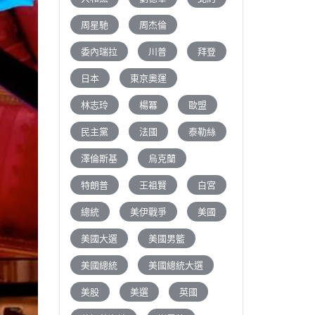
周星馳
周杰倫
委內瑞拉
川普
拜登
日本
東京奧運
林志玲
楊冪
歐盟
民主黨
法國
泰勒絲
澤倫斯基
烏克蘭
特朗普
王祖賢
白宮
總統
美伊戰爭
美國
美國大選
美國男籃
美國總統
美國總統大選
美股
美選
英國