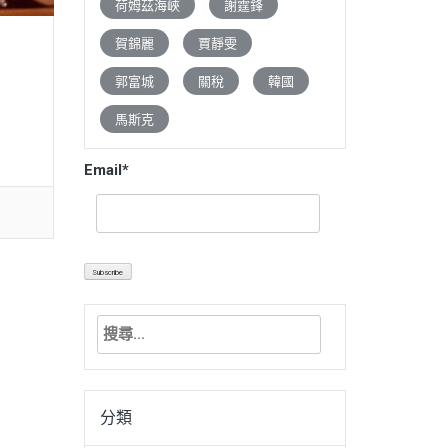
荷姆茲海峽
謝霆鋒
賀錦麗
賈靜雯
郭富城
關稅
韓國
馬斯克
Email*
搜
尋
關
鍵
分類
字: