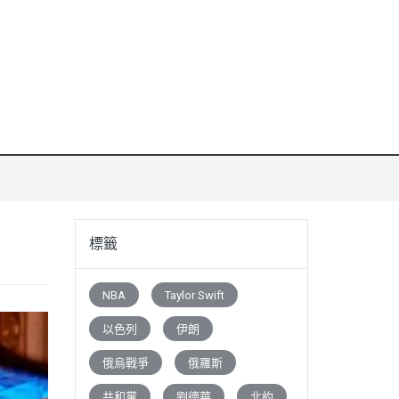
標籤
NBA
Taylor Swift
以色列
伊朗
俄烏戰爭
俄羅斯
共和黨
劉德華
北約