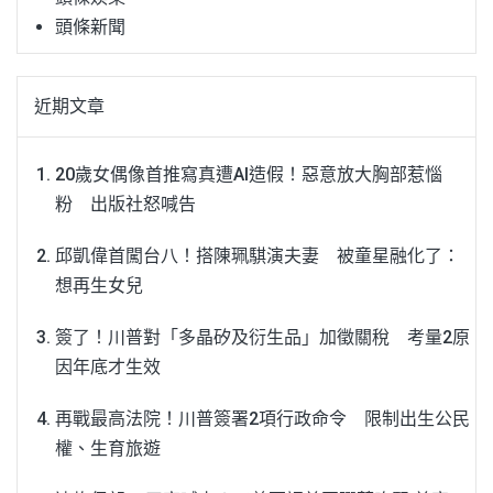
頭條新聞
近期文章
20歲女偶像首推寫真遭AI造假！惡意放大胸部惹惱
粉 出版社怒喊告
邱凱偉首闖台八！搭陳珮騏演夫妻 被童星融化了：
想再生女兒
簽了！川普對「多晶矽及衍生品」加徵關稅 考量2原
因年底才生效
再戰最高法院！川普簽署2項行政命令 限制出生公民
權、生育旅遊