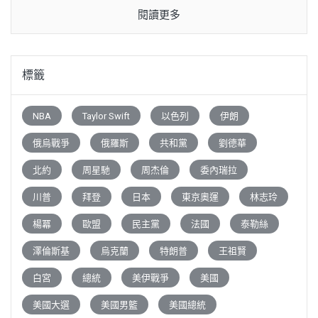
閱讀更多
標籤
NBA
Taylor Swift
以色列
伊朗
俄烏戰爭
俄羅斯
共和黨
劉德華
北約
周星馳
周杰倫
委內瑞拉
川普
拜登
日本
東京奧運
林志玲
楊冪
歐盟
民主黨
法國
泰勒絲
澤倫斯基
烏克蘭
特朗普
王祖賢
白宮
總統
美伊戰爭
美國
美國大選
美國男籃
美國總統