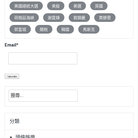
美國總統大選
美股
美選
英國
荷姆茲海峽
謝霆鋒
賀錦麗
賈靜雯
郭富城
關稅
韓國
馬斯克
Email*
搜
尋
關
鍵
分類
字:
頭條娛樂