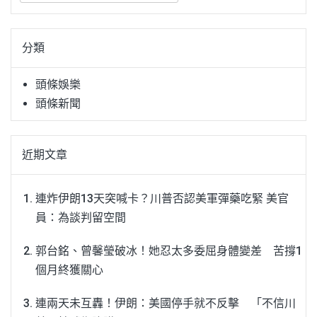
關
鍵
分類
字:
頭條娛樂
頭條新聞
近期文章
連炸伊朗13天突喊卡？川普否認美軍彈藥吃緊 美官
員：為談判留空間
郭台銘、曾馨瑩破冰！她忍太多委屈身體變差 苦撐1
個月終獲關心
連兩天未互轟！伊朗：美國停手就不反擊 「不信川