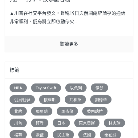
▲川普在社交平台發文，聲稱19日與俄國總統蒲亭的通話
非常順利，俄烏將立即啟動停火...
閱讀更多
標籤
NBA
Taylor Swift
以色列
伊朗
俄烏戰爭
俄羅斯
共和黨
劉德華
北約
周星馳
周杰倫
委內瑞拉
川普
拜登
日本
東京奧運
林志玲
楊冪
歐盟
民主黨
法國
泰勒絲