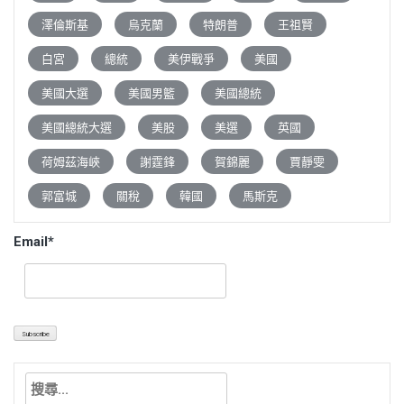
澤倫斯基
烏克蘭
特朗普
王祖賢
白宮
總統
美伊戰爭
美國
美國大選
美國男籃
美國總統
美國總統大選
美股
美選
英國
荷姆茲海峽
謝霆鋒
賀錦麗
賈靜雯
郭富城
關稅
韓國
馬斯克
Email*
搜
尋