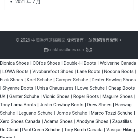
2021 年 7 月
© 2026
中國香港頭條新聞
版權所有，並保留所有權利。
由
cnhkheadlines.com
設計
Bionica Shoes
|
OOfos Shoes
|
Double-H Boots
|
Wolverine Canada
|
LOWA Boots
|
Vivobarefoot Shoes
|
Lane Boots
|
Nocona Boots
|
Fizik Shoes
|
Koel Schuhe
|
Camper Schuhe
|
Dexter Bowling Shoes
|
Shyanne Boots
|
Unisa Chaussures
|
Lowa Schuhe
|
Cheap Boots
UK
|
Ganter Schuhe
|
Vionic Shoes
|
Roper Boots
|
Maguire Shoes
|
Tony Lama Boots
|
Justin Cowboy Boots
|
Drew Shoes
|
Hanwag
Schuhe
|
Leguano Schuhe
|
Jomos Schuhe
|
Marco Tozzi Schuhe
|
Xero Shoes Canada
|
Adams Shoes
|
Anodyne Shoes
|
Zapatillas
On Cloud
|
Paul Green Schuhe
|
Tory Burch Canada
|
Vasque Hiking