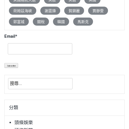
荷姆茲海峽
謝霆鋒
賀錦麗
賈靜雯
郭富城
關稅
韓國
馬斯克
Email*
搜
尋
關
鍵
分類
字:
頭條娛樂