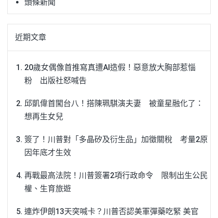
頭條新聞
近期文章
20歲女偶像首推寫真遭AI造假！惡意放大胸部惹惱
粉 出版社怒喊告
邱凱偉首闖台八！搭陳珮騏演夫妻 被童星融化了：
想再生女兒
簽了！川普對「多晶矽及衍生品」加徵關稅 考量2原
因年底才生效
再戰最高法院！川普簽署2項行政命令 限制出生公民
權、生育旅遊
連炸伊朗13天突喊卡？川普否認美軍彈藥吃緊 美官