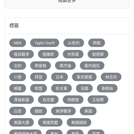
閱讀更多
標籤
NBA
Taylor Swift
以色列
伊朗
俄烏戰爭
俄羅斯
共和黨
劉德華
北約
周星馳
周杰倫
委內瑞拉
川普
拜登
日本
東京奧運
林志玲
楊冪
歐盟
民主黨
法國
泰勒絲
澤倫斯基
烏克蘭
特朗普
王祖賢
白宮
總統
美伊戰爭
美國
美國大選
美國男籃
美國總統
美國總統大選
美股
美選
英國