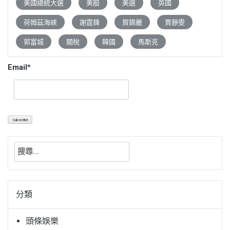
美國總統大選
美股
美選
英國
荷姆茲海峽
謝霆鋒
賀錦麗
賈靜雯
郭富城
關稅
韓國
馬斯克
Email*
搜
尋
關
鍵
分類
字:
頭條娛樂