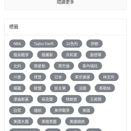
閱讀更多
標籤
NBA
Taylor Swift
以色列
伊朗
俄烏戰爭
俄羅斯
共和黨
劉德華
北約
周星馳
周杰倫
委內瑞拉
川普
拜登
日本
東京奧運
林志玲
楊冪
歐盟
民主黨
法國
泰勒絲
澤倫斯基
烏克蘭
特朗普
王祖賢
白宮
總統
美伊戰爭
美國
美國大選
美國男籃
美國總統