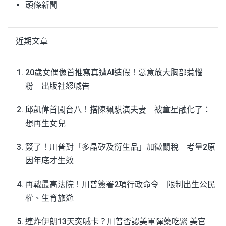
頭條新聞
近期文章
20歲女偶像首推寫真遭AI造假！惡意放大胸部惹惱
粉 出版社怒喊告
邱凱偉首闖台八！搭陳珮騏演夫妻 被童星融化了：
想再生女兒
簽了！川普對「多晶矽及衍生品」加徵關稅 考量2原
因年底才生效
再戰最高法院！川普簽署2項行政命令 限制出生公民
權、生育旅遊
連炸伊朗13天突喊卡？川普否認美軍彈藥吃緊 美官