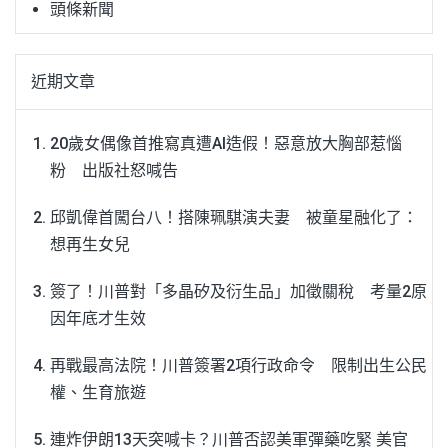
頭條新聞
近期文章
20歲女偶像首推寫真遭AI造假！惡意放大胸部惹惱
粉 出版社怒喊告
邱凱偉首闖台八！搭陳珮騏演夫妻 被童星融化了：
想再生女兒
簽了！川普對「多晶矽及衍生品」加徵關稅 考量2原
因年底才生效
再戰最高法院！川普簽署2項行政命令 限制出生公民
權、生育旅遊
連炸伊朗13天突喊卡？川普否認美軍彈藥吃緊 美官