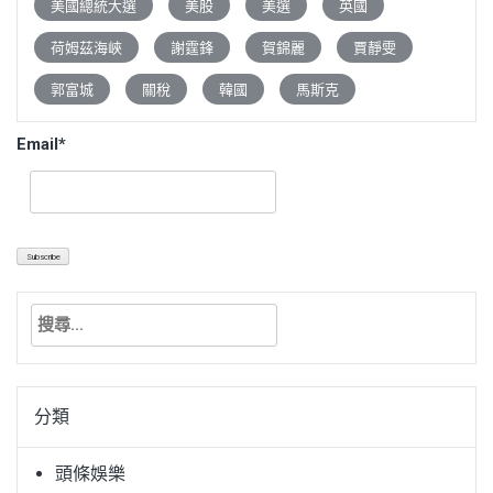
美國總統大選
美股
美選
英國
荷姆茲海峽
謝霆鋒
賀錦麗
賈靜雯
郭富城
關稅
韓國
馬斯克
Email*
搜
尋
關
鍵
分類
字:
頭條娛樂