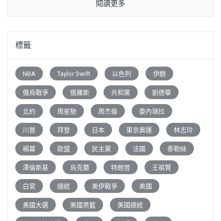
閱讀更多
標籤
NBA
Taylor Swift
以色列
伊朗
俄烏戰爭
俄羅斯
共和黨
劉德華
北約
周星馳
周杰倫
委內瑞拉
川普
拜登
日本
東京奧運
林志玲
楊冪
歐盟
民主黨
法國
泰勒絲
澤倫斯基
烏克蘭
特朗普
王祖賢
白宮
總統
美伊戰爭
美國
美國大選
美國男籃
美國總統