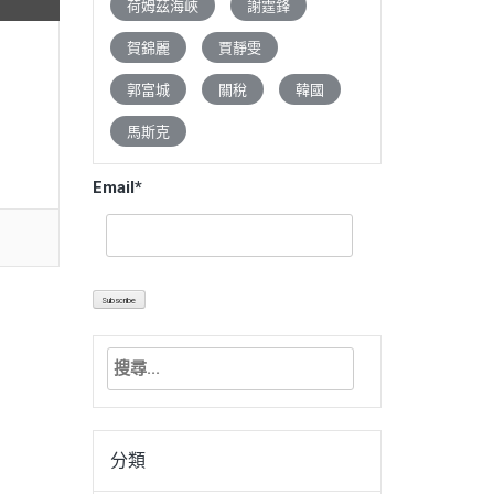
荷姆茲海峽
謝霆鋒
賀錦麗
賈靜雯
郭富城
關稅
韓國
馬斯克
Email*
搜
尋
關
鍵
分類
字: