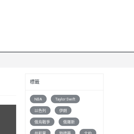
標籤
NBA
Taylor Swift
以色列
伊朗
俄烏戰爭
俄羅斯
共和黨
劉德華
北約