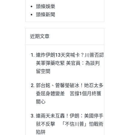
頭條娛樂
頭條新聞
近期文章
連炸伊朗13天突喊卡？川普否認
美軍彈藥吃緊 美官員：為談判
留空間
郭台銘、曾馨瑩破冰！她忍太多
委屈身體變差 苦撐1個月終獲
關心
連兩天未互轟！伊朗：美國停手
就不反擊 「不信川普」怕戰術
陷阱