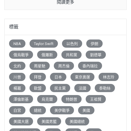
閱讀更多
標籤
NBA
Taylor Swift
以色列
伊朗
俄烏戰爭
俄羅斯
共和黨
劉德華
北約
周星馳
周杰倫
委內瑞拉
川普
拜登
日本
東京奧運
林志玲
楊冪
歐盟
民主黨
法國
泰勒絲
澤倫斯基
烏克蘭
特朗普
王祖賢
白宮
總統
美伊戰爭
美國
美國大選
美國男籃
美國總統