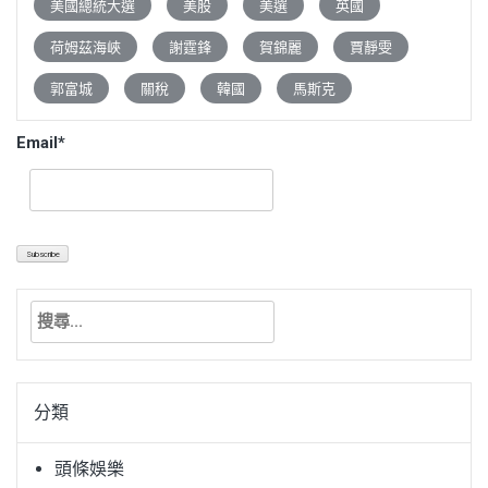
美國總統大選
美股
美選
英國
荷姆茲海峽
謝霆鋒
賀錦麗
賈靜雯
郭富城
關稅
韓國
馬斯克
Email*
搜
尋
關
鍵
分類
字:
頭條娛樂