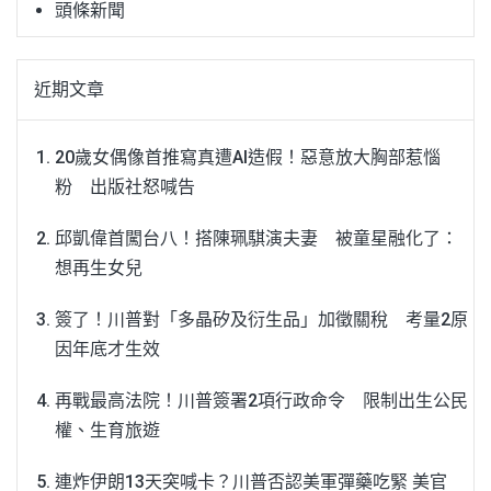
頭條新聞
近期文章
20歲女偶像首推寫真遭AI造假！惡意放大胸部惹惱
粉 出版社怒喊告
邱凱偉首闖台八！搭陳珮騏演夫妻 被童星融化了：
想再生女兒
簽了！川普對「多晶矽及衍生品」加徵關稅 考量2原
因年底才生效
再戰最高法院！川普簽署2項行政命令 限制出生公民
權、生育旅遊
連炸伊朗13天突喊卡？川普否認美軍彈藥吃緊 美官