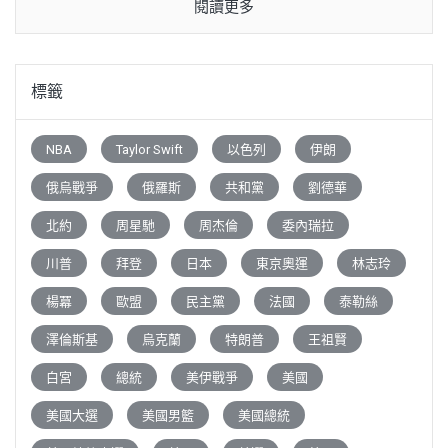
閱讀更多
標籤
NBA
Taylor Swift
以色列
伊朗
俄烏戰爭
俄羅斯
共和黨
劉德華
北約
周星馳
周杰倫
委內瑞拉
川普
拜登
日本
東京奧運
林志玲
楊冪
歐盟
民主黨
法國
泰勒絲
澤倫斯基
烏克蘭
特朗普
王祖賢
白宮
總統
美伊戰爭
美國
美國大選
美國男籃
美國總統