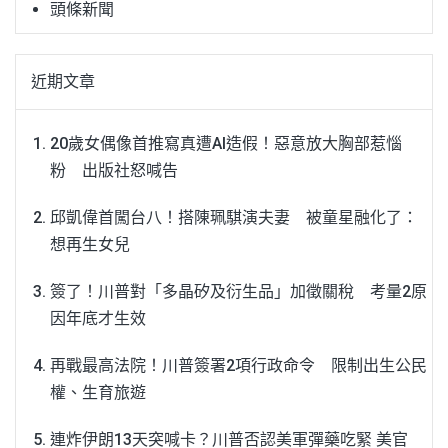
頭條新聞
近期文章
20歲女偶像首推寫真遭AI造假！惡意放大胸部惹惱
粉 出版社怒喊告
邱凱偉首闖台八！搭陳珮騏演夫妻 被童星融化了：
想再生女兒
簽了！川普對「多晶矽及衍生品」加徵關稅 考量2原
因年底才生效
再戰最高法院！川普簽署2項行政命令 限制出生公民
權、生育旅遊
連炸伊朗13天突喊卡？川普否認美軍彈藥吃緊 美官