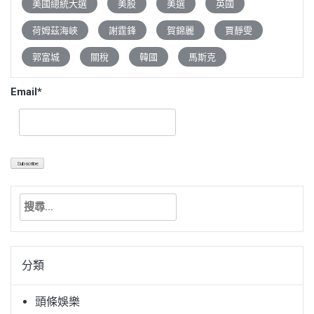
美國總統大選
美股
美選
英國
荷姆茲海峽
謝霆鋒
賀錦麗
賈靜雯
郭富城
關稅
韓國
馬斯克
Email*
搜
尋
關
鍵
分類
字:
頭條娛樂