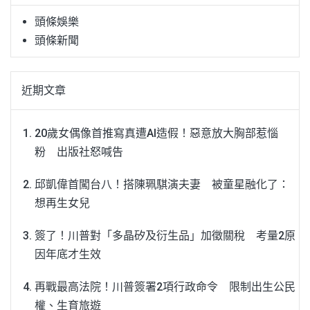
頭條娛樂
頭條新聞
近期文章
20歲女偶像首推寫真遭AI造假！惡意放大胸部惹惱
粉 出版社怒喊告
邱凱偉首闖台八！搭陳珮騏演夫妻 被童星融化了：
想再生女兒
簽了！川普對「多晶矽及衍生品」加徵關稅 考量2原
因年底才生效
再戰最高法院！川普簽署2項行政命令 限制出生公民
權、生育旅遊