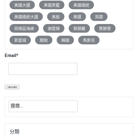
美國大選
美國男籃
美國總統
美國總統大選
美股
美選
英國
荷姆茲海峽
謝霆鋒
賀錦麗
賈靜雯
郭富城
關稅
韓國
馬斯克
Email*
搜
尋
關
鍵
分類
字: