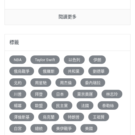
閱讀更多
標籤
NBA
Taylor Swift
以色列
伊朗
俄烏戰爭
俄羅斯
共和黨
劉德華
北約
周星馳
周杰倫
委內瑞拉
川普
拜登
日本
東京奧運
林志玲
楊冪
歐盟
民主黨
法國
泰勒絲
澤倫斯基
烏克蘭
特朗普
王祖賢
白宮
總統
美伊戰爭
美國