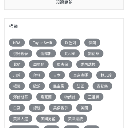
閱讀更多
標籤
NBA
Taylor Swift
以色列
伊朗
俄烏戰爭
俄羅斯
共和黨
劉德華
北約
周星馳
周杰倫
委內瑞拉
川普
拜登
日本
東京奧運
林志玲
楊冪
歐盟
民主黨
法國
泰勒絲
澤倫斯基
烏克蘭
特朗普
王祖賢
白宮
總統
美伊戰爭
美國
美國大選
美國男籃
美國總統