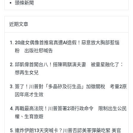
頭條新聞
近期文章
20歲女偶像首推寫真遭AI造假！惡意放大胸部惹惱
粉 出版社怒喊告
邱凱偉首闖台八！搭陳珮騏演夫妻 被童星融化了：
想再生女兒
簽了！川普對「多晶矽及衍生品」加徵關稅 考量2原
因年底才生效
再戰最高法院！川普簽署2項行政命令 限制出生公民
權、生育旅遊
連炸伊朗13天突喊卡？川普否認美軍彈藥吃緊 美官