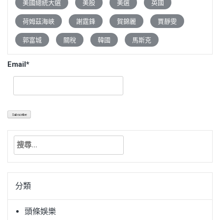
美國總統大選
美股
美選
英國
荷姆茲海峽
謝霆鋒
賀錦麗
賈靜雯
郭富城
關稅
韓國
馬斯克
Email*
搜
尋
關
鍵
分類
字:
頭條娛樂