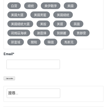
白宮
總統
美伊戰爭
美國
美國大選
美國男籃
美國總統
美國總統大選
美股
美選
英國
荷姆茲海峽
謝霆鋒
賀錦麗
賈靜雯
郭富城
關稅
韓國
馬斯克
Email*
搜
尋
關