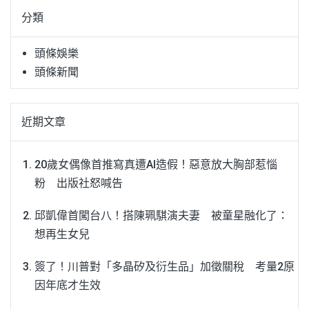
鍵
分類
字:
頭條娛樂
頭條新聞
近期文章
20歲女偶像首推寫真遭AI造假！惡意放大胸部惹惱
粉 出版社怒喊告
邱凱偉首闖台八！搭陳珮騏演夫妻 被童星融化了：
想再生女兒
簽了！川普對「多晶矽及衍生品」加徵關稅 考量2原
因年底才生效