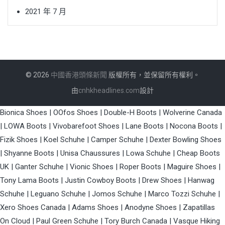
2021 年 7 月
© 2026
中國香港頭條新聞
版權所有，並保留所有權利。
由
cnhkheadlines.com
設計
Bionica Shoes
|
OOfos Shoes
|
Double-H Boots
|
Wolverine Canada
|
LOWA Boots
|
Vivobarefoot Shoes
|
Lane Boots
|
Nocona Boots
|
Fizik Shoes
|
Koel Schuhe
|
Camper Schuhe
|
Dexter Bowling Shoes
|
Shyanne Boots
|
Unisa Chaussures
|
Lowa Schuhe
|
Cheap Boots
UK
|
Ganter Schuhe
|
Vionic Shoes
|
Roper Boots
|
Maguire Shoes
|
Tony Lama Boots
|
Justin Cowboy Boots
|
Drew Shoes
|
Hanwag
Schuhe
|
Leguano Schuhe
|
Jomos Schuhe
|
Marco Tozzi Schuhe
|
Xero Shoes Canada
|
Adams Shoes
|
Anodyne Shoes
|
Zapatillas
On Cloud
|
Paul Green Schuhe
|
Tory Burch Canada
|
Vasque Hiking