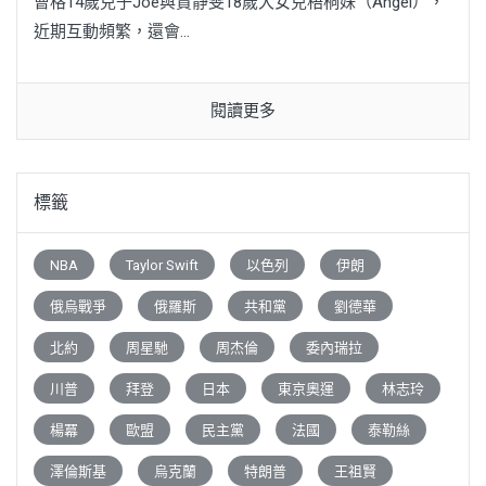
曹格14歲兒子Joe與賈靜雯18歲大女兒梧桐妹（Angel），
近期互動頻繁，還會...
閱讀更多
標籤
NBA
Taylor Swift
以色列
伊朗
俄烏戰爭
俄羅斯
共和黨
劉德華
北約
周星馳
周杰倫
委內瑞拉
川普
拜登
日本
東京奧運
林志玲
楊冪
歐盟
民主黨
法國
泰勒絲
澤倫斯基
烏克蘭
特朗普
王祖賢