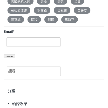
美國總統大選
美股
美選
英國
荷姆茲海峽
謝霆鋒
賀錦麗
賈靜雯
郭富城
關稅
韓國
馬斯克
Email*
搜
尋
關
鍵
分類
字:
頭條娛樂