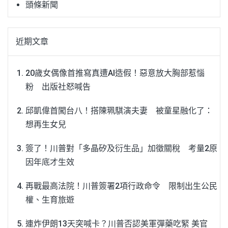
頭條新聞
近期文章
20歲女偶像首推寫真遭AI造假！惡意放大胸部惹惱
粉 出版社怒喊告
邱凱偉首闖台八！搭陳珮騏演夫妻 被童星融化了：
想再生女兒
簽了！川普對「多晶矽及衍生品」加徵關稅 考量2原
因年底才生效
再戰最高法院！川普簽署2項行政命令 限制出生公民
權、生育旅遊
連炸伊朗13天突喊卡？川普否認美軍彈藥吃緊 美官