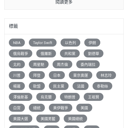
閱讀更多
標籤
NBA
Taylor Swift
以色列
伊朗
俄烏戰爭
俄羅斯
共和黨
劉德華
北約
周星馳
周杰倫
委內瑞拉
川普
拜登
日本
東京奧運
林志玲
楊冪
歐盟
民主黨
法國
泰勒絲
澤倫斯基
烏克蘭
特朗普
王祖賢
白宮
總統
美伊戰爭
美國
美國大選
美國男籃
美國總統