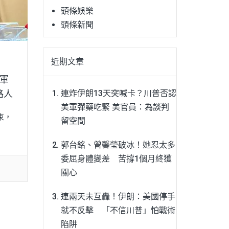
頭條娛樂
頭條新聞
近期文章
冠軍
連炸伊朗13天突喊卡？川普否認
路人
美軍彈藥吃緊 美官員：為談判
束，
留空間
郭台銘、曾馨瑩破冰！她忍太多
委屈身體變差 苦撐1個月終獲
關心
連兩天未互轟！伊朗：美國停手
就不反擊 「不信川普」怕戰術
陷阱