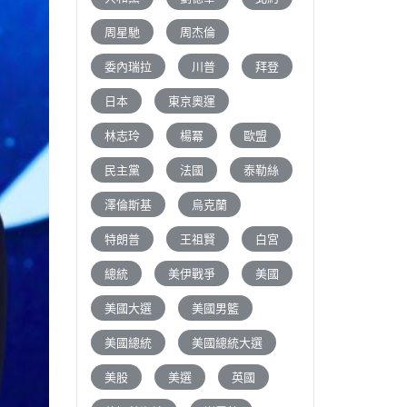
周星馳
周杰倫
委內瑞拉
川普
拜登
日本
東京奧運
林志玲
楊冪
歐盟
民主黨
法國
泰勒絲
澤倫斯基
烏克蘭
特朗普
王祖賢
白宮
總統
美伊戰爭
美國
美國大選
美國男籃
美國總統
美國總統大選
美股
美選
英國