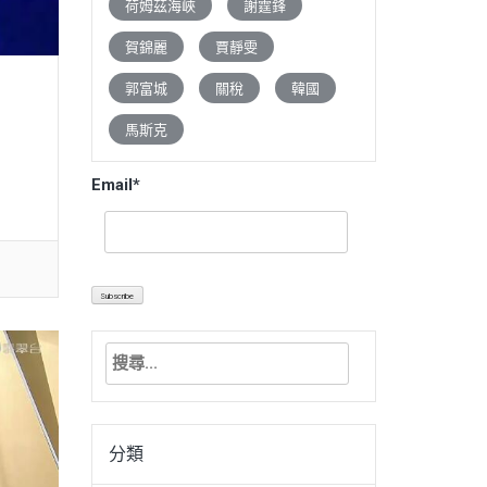
荷姆茲海峽
謝霆鋒
賀錦麗
賈靜雯
郭富城
關稅
韓國
馬斯克
Email*
搜
尋
關
鍵
分類
字: