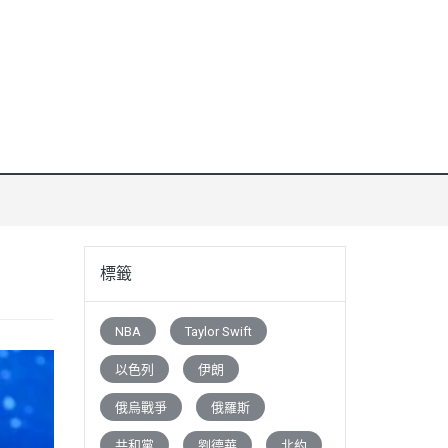
標籤
NBA
Taylor Swift
以色列
伊朗
俄烏戰爭
俄羅斯
共和黨
劉德華
北約