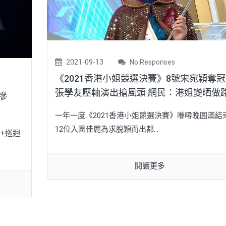
2021-09-13
No Responses
《2021香港小姐競選決賽》8號宋宛穎奪
張學友壓軸演出搶風頭 網民：港姐變晒做
慘
一年一度《2021香港小姐競選決賽》喺噚晚圓滿結
12位入圍佳麗為求脫穎而出都...
+巡迴
閱讀更多