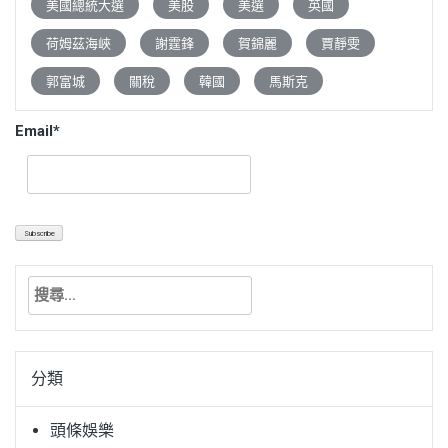
美國總統大選
美股
美選
英國
荷姆茲海峽
謝霆鋒
賀錦麗
賈靜雯
郭富城
關稅
韓國
馬斯克
Email*
搜
尋
關
鍵
分類
字:
頭條娛樂