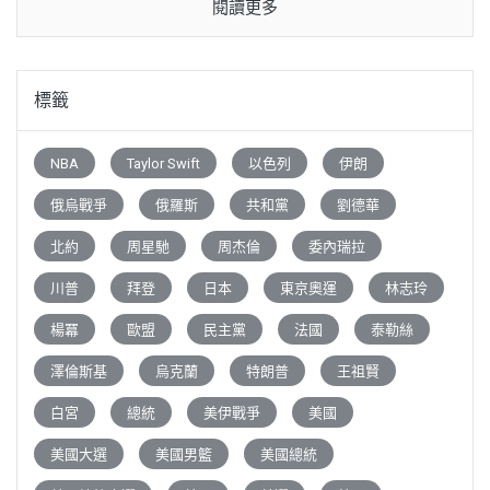
閱讀更多
標籤
NBA
Taylor Swift
以色列
伊朗
俄烏戰爭
俄羅斯
共和黨
劉德華
北約
周星馳
周杰倫
委內瑞拉
川普
拜登
日本
東京奧運
林志玲
楊冪
歐盟
民主黨
法國
泰勒絲
澤倫斯基
烏克蘭
特朗普
王祖賢
白宮
總統
美伊戰爭
美國
美國大選
美國男籃
美國總統