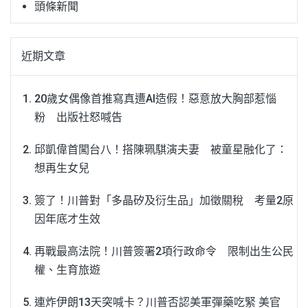
頭條新聞
近期文章
20歲女偶像首推寫真遭AI造假！惡意放大胸部惹惱
粉 出版社怒喊告
邱凱偉首闖台八！搭陳珮騏演夫妻 被童星融化了：
想再生女兒
簽了！川普對「多晶矽及衍生品」加徵關稅 考量2原
因年底才生效
再戰最高法院！川普簽署2項行政命令 限制出生公民
權、生育旅遊
連炸伊朗13天突喊卡？川普否認美軍彈藥吃緊 美官