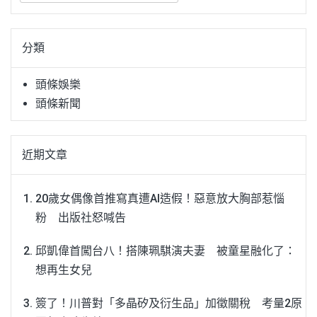
關
鍵
分類
字:
頭條娛樂
頭條新聞
近期文章
20歲女偶像首推寫真遭AI造假！惡意放大胸部惹惱
粉 出版社怒喊告
邱凱偉首闖台八！搭陳珮騏演夫妻 被童星融化了：
想再生女兒
簽了！川普對「多晶矽及衍生品」加徵關稅 考量2原