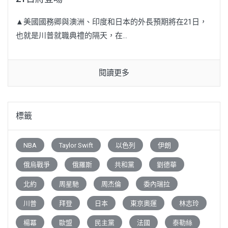
▲美國國務卿與澳洲、印度和日本的外長預期將在21日，
也就是川普就職典禮的隔天，在...
閱讀更多
標籤
NBA
Taylor Swift
以色列
伊朗
俄烏戰爭
俄羅斯
共和黨
劉德華
北約
周星馳
周杰倫
委內瑞拉
川普
拜登
日本
東京奧運
林志玲
楊冪
歐盟
民主黨
法國
泰勒絲