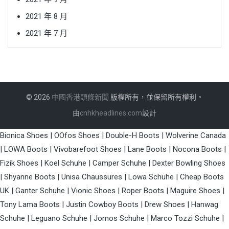
2021 年 8 月
2021 年 7 月
© 2026
中國香港頭條新聞
版權所有，並保留所有權利。
由
cnhkheadlines.com
設計
Bionica Shoes
|
OOfos Shoes
|
Double-H Boots
|
Wolverine Canada
|
LOWA Boots
|
Vivobarefoot Shoes
|
Lane Boots
|
Nocona Boots
|
Fizik Shoes
|
Koel Schuhe
|
Camper Schuhe
|
Dexter Bowling Shoes
|
Shyanne Boots
|
Unisa Chaussures
|
Lowa Schuhe
|
Cheap Boots
UK
|
Ganter Schuhe
|
Vionic Shoes
|
Roper Boots
|
Maguire Shoes
|
Tony Lama Boots
|
Justin Cowboy Boots
|
Drew Shoes
|
Hanwag
Schuhe
|
Leguano Schuhe
|
Jomos Schuhe
|
Marco Tozzi Schuhe
|