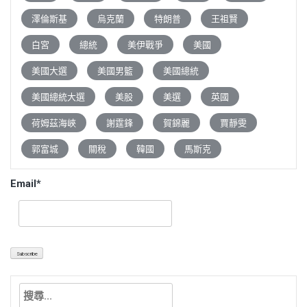
澤倫斯基
烏克蘭
特朗普
王祖賢
白宮
總統
美伊戰爭
美國
美國大選
美國男籃
美國總統
美國總統大選
美股
美選
英國
荷姆茲海峽
謝霆鋒
賀錦麗
賈靜雯
郭富城
關稅
韓國
馬斯克
Email*
搜
尋