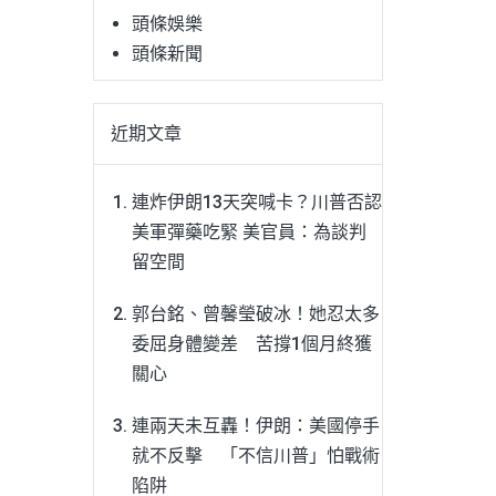
頭條娛樂
頭條新聞
近期文章
連炸伊朗13天突喊卡？川普否認
美軍彈藥吃緊 美官員：為談判
留空間
郭台銘、曾馨瑩破冰！她忍太多
委屈身體變差 苦撐1個月終獲
關心
連兩天未互轟！伊朗：美國停手
就不反擊 「不信川普」怕戰術
陷阱