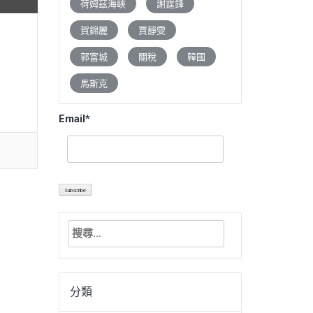
荷姆茲海峽
謝霆鋒
賀錦麗
賈靜雯
郭富城
關稅
韓國
馬斯克
Email*
搜
尋
關
鍵
分類
字: