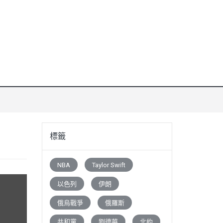
標籤
NBA
Taylor Swift
以色列
伊朗
俄烏戰爭
俄羅斯
共和黨
劉德華
北約