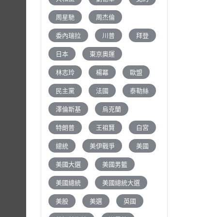
周星馳
周杰倫
委內瑞拉
川普
拜登
日本
東京奧運
林志玲
楊冪
歐盟
民主黨
法國
泰勒絲
澤倫斯基
烏克蘭
特朗普
王祖賢
白宮
總統
美伊戰爭
美國
美國大選
美國男籃
美國總統
美國總統大選
美股
美選
英國