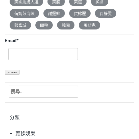
美國總統大選
美股
美選
英國
荷姆茲海峽
謝霆鋒
賀錦麗
賈靜雯
郭富城
關稅
韓國
馬斯克
Email*
搜
尋
關
鍵
分類
字:
頭條娛樂