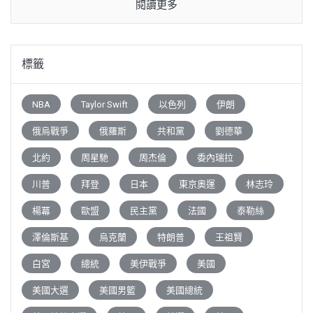
閱讀更多
標籤
NBA
Taylor Swift
以色列
伊朗
俄烏戰爭
俄羅斯
共和黨
劉德華
北約
周星馳
周杰倫
委內瑞拉
川普
拜登
日本
東京奧運
林志玲
楊冪
歐盟
民主黨
法國
泰勒絲
澤倫斯基
烏克蘭
特朗普
王祖賢
白宮
總統
美伊戰爭
美國
美國大選
美國男籃
美國總統