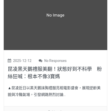
2025-12-12
No Responses
昆凌黑天鵝禮服美翻！狀態好到不科學 粉
絲狂喊：根本不像3寶媽
▲昆凌近日以黑天鵝抹胸禮服亮相電影盛會，展現逆齡美
貌與冷豔氣場，引發網路熱烈討論...