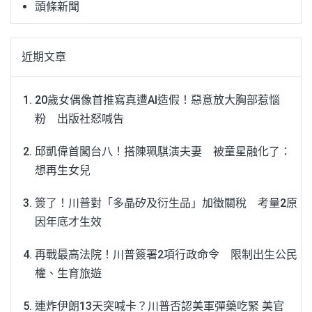
頭條新聞
近期文章
20歲女偶像首推寫真遭AI造假！惡意放大胸部惹惱
粉 出版社怒喊告
邱凱偉首闖台八！搭陳珮騏演夫妻 被童星融化了：
想再生女兒
簽了！川普對「多晶矽及衍生品」加徵關稅 考量2原
因年底才生效
再戰最高法院！川普簽署2項行政命令 限制出生公民
權、生育旅遊
連炸伊朗13天突喊卡？川普否認美軍彈藥吃緊 美官