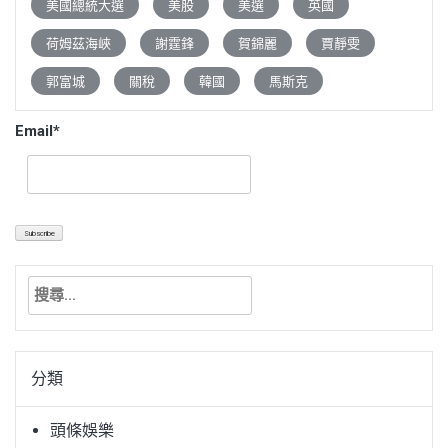
美國總統大選
美股
美選
英國
荷姆茲海峽
謝霆鋒
賀錦麗
賈靜雯
郭富城
關稅
韓國
馬斯克
Email*
搜
尋
關
鍵
分類
字:
頭條娛樂