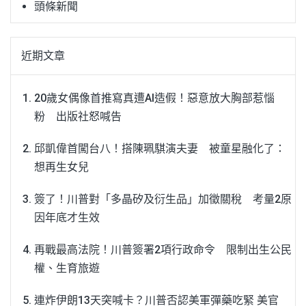
頭條新聞
近期文章
20歲女偶像首推寫真遭AI造假！惡意放大胸部惹惱
粉 出版社怒喊告
邱凱偉首闖台八！搭陳珮騏演夫妻 被童星融化了：
想再生女兒
簽了！川普對「多晶矽及衍生品」加徵關稅 考量2原
因年底才生效
再戰最高法院！川普簽署2項行政命令 限制出生公民
權、生育旅遊
連炸伊朗13天突喊卡？川普否認美軍彈藥吃緊 美官