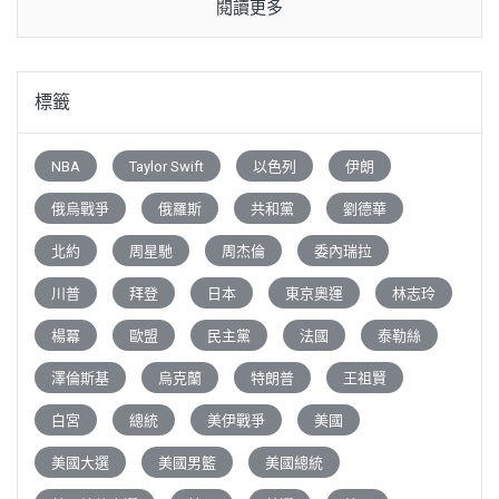
閱讀更多
標籤
NBA
Taylor Swift
以色列
伊朗
俄烏戰爭
俄羅斯
共和黨
劉德華
北約
周星馳
周杰倫
委內瑞拉
川普
拜登
日本
東京奧運
林志玲
楊冪
歐盟
民主黨
法國
泰勒絲
澤倫斯基
烏克蘭
特朗普
王祖賢
白宮
總統
美伊戰爭
美國
美國大選
美國男籃
美國總統