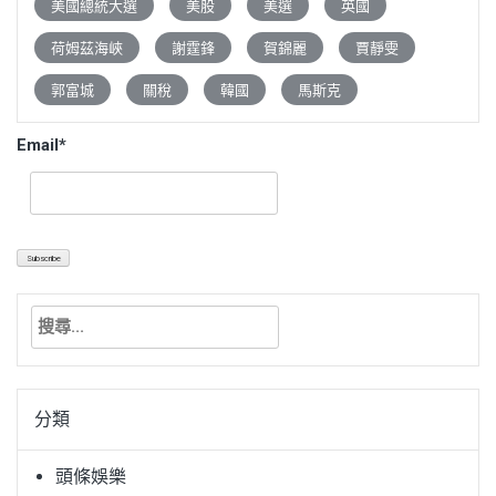
美國總統大選
美股
美選
英國
荷姆茲海峽
謝霆鋒
賀錦麗
賈靜雯
郭富城
關稅
韓國
馬斯克
Email*
搜
尋
關
鍵
分類
字:
頭條娛樂