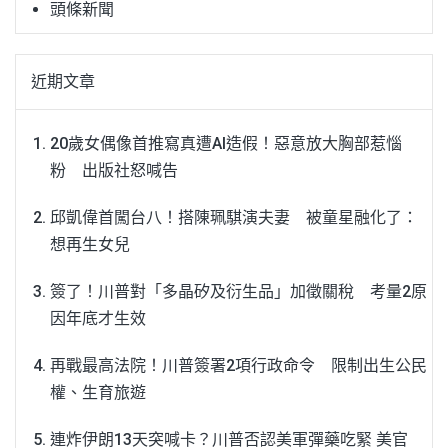
頭條新聞
近期文章
20歲女偶像首推寫真遭AI造假！惡意放大胸部惹惱
粉 出版社怒喊告
邱凱偉首闖台八！搭陳珮騏演夫妻 被童星融化了：
想再生女兒
簽了！川普對「多晶矽及衍生品」加徵關稅 考量2原
因年底才生效
再戰最高法院！川普簽署2項行政命令 限制出生公民
權、生育旅遊
連炸伊朗13天突喊卡？川普否認美軍彈藥吃緊 美官