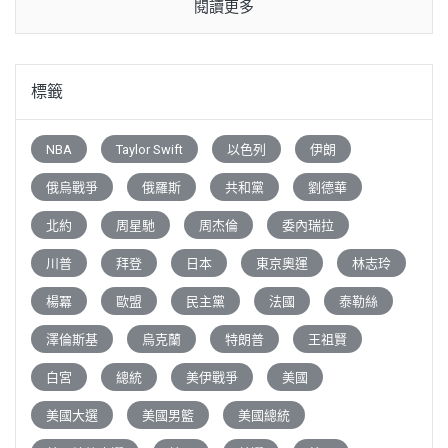
閱讀更多
標籤
NBA
Taylor Swift
以色列
伊朗
俄烏戰爭
俄羅斯
共和黨
劉德華
北約
周星馳
周杰倫
委內瑞拉
川普
拜登
日本
東京奧運
林志玲
楊冪
歐盟
民主黨
法國
泰勒絲
澤倫斯基
烏克蘭
特朗普
王祖賢
白宮
總統
美伊戰爭
美國
美國大選
美國男籃
美國總統