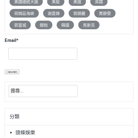
美國總統大選
美股
美選
英國
荷姆茲海峽
謝霆鋒
賀錦麗
賈靜雯
郭富城
關稅
韓國
馬斯克
Email*
搜
尋
關
鍵
分類
字:
頭條娛樂