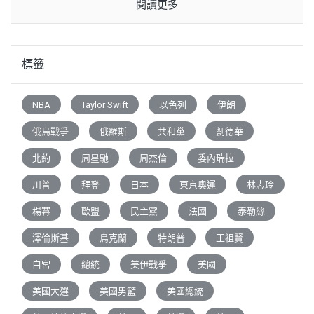
閱讀更多
標籤
NBA
Taylor Swift
以色列
伊朗
俄烏戰爭
俄羅斯
共和黨
劉德華
北約
周星馳
周杰倫
委內瑞拉
川普
拜登
日本
東京奧運
林志玲
楊冪
歐盟
民主黨
法國
泰勒絲
澤倫斯基
烏克蘭
特朗普
王祖賢
白宮
總統
美伊戰爭
美國
美國大選
美國男籃
美國總統