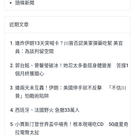
頭條新聞
近期文章
連炸伊朗13天突喊卡？川普否認美軍彈藥吃緊 美官
員：為談判留空間
郭台銘、曾馨瑩破冰！她忍太多委屈身體變差 苦撐1
個月終獲關心
連兩天未互轟！伊朗：美國停手就不反擊 「不信川
普」怕戰術陷阱
西班牙、法國野火 急撤33萬人
小賈斯汀登世界盃中場秀！根本現場吃CD 50歲夏奇
拉電臀太扯