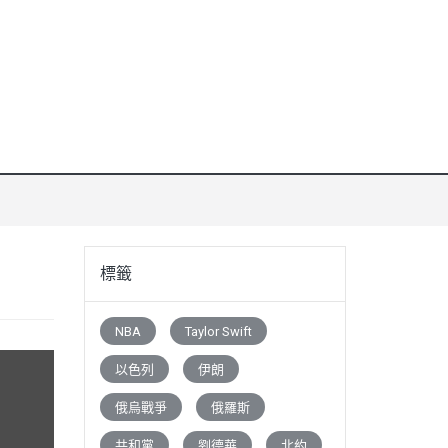
標籤
NBA
Taylor Swift
以色列
伊朗
俄烏戰爭
俄羅斯
共和黨
劉德華
北約