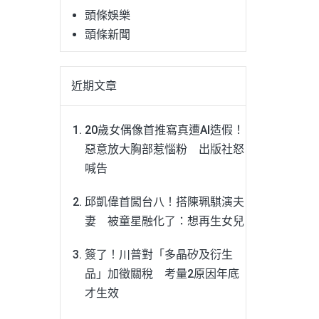
頭條娛樂
頭條新聞
近期文章
20歲女偶像首推寫真遭AI造假！
惡意放大胸部惹惱粉 出版社怒
喊告
邱凱偉首闖台八！搭陳珮騏演夫
妻 被童星融化了：想再生女兒
簽了！川普對「多晶矽及衍生
品」加徵關稅 考量2原因年底
才生效