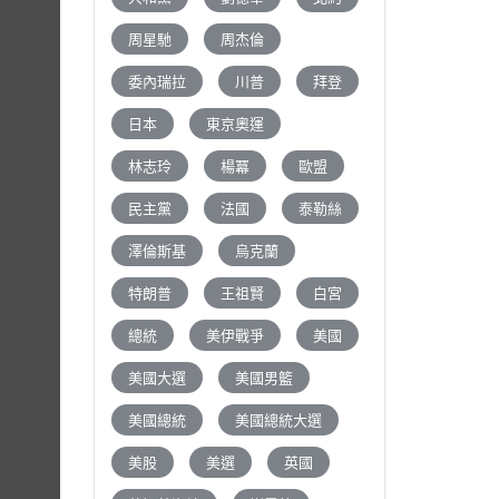
周星馳
周杰倫
委內瑞拉
川普
拜登
日本
東京奧運
林志玲
楊冪
歐盟
民主黨
法國
泰勒絲
澤倫斯基
烏克蘭
特朗普
王祖賢
白宮
總統
美伊戰爭
美國
美國大選
美國男籃
美國總統
美國總統大選
美股
美選
英國