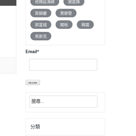
荷姆茲海峽
謝霆鋒
賀錦麗
賈靜雯
郭富城
關稅
韓國
馬斯克
Email*
搜
尋
關
鍵
分類
字: