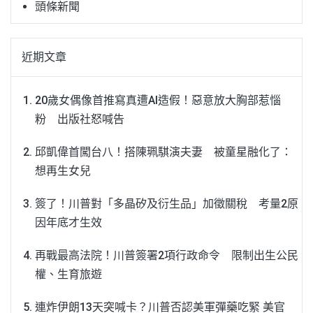
頭條新聞
近期文章
20歲女偶像首推寫真遭AI造假！惡意放大胸部惹惱
粉 出版社怒喊告
邱凱偉首闖台八！搭陳珮騏演夫妻 被童星融化了：
想再生女兒
簽了！川普對「多晶矽及衍生品」加徵關稅 考量2原
因年底才生效
再戰最高法院！川普簽署2項行政命令 限制出生公民
權、生育旅遊
連炸伊朗13天突喊卡？川普否認美軍彈藥吃緊 美官