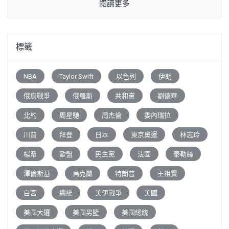
閱讀更多
標籤
NBA
Taylor Swift
以色列
伊朗
俄烏戰爭
俄羅斯
共和黨
劉德華
北約
周星馳
周杰倫
委內瑞拉
川普
拜登
日本
東京奧運
林志玲
楊冪
歐盟
民主黨
法國
泰勒絲
澤倫斯基
烏克蘭
特朗普
王祖賢
白宮
總統
美伊戰爭
美國
美國大選
美國男籃
美國總統