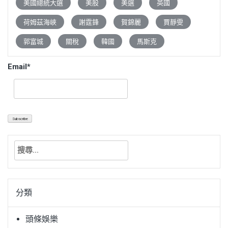
美國總統大選
美股
美選
英國
荷姆茲海峽
謝霆鋒
賀錦麗
賈靜雯
郭富城
關稅
韓國
馬斯克
Email*
搜
尋
關
鍵
分類
字:
頭條娛樂