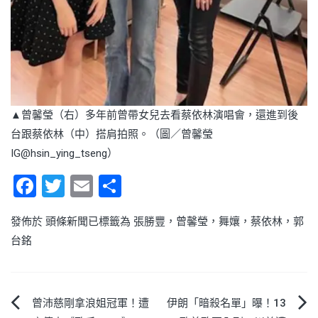
▲曾馨瑩（右）多年前曾帶女兒去看蔡依林演唱會，還進到後
台跟蔡依林（中）搭肩拍照。（圖／曾馨瑩
IG@hsin_ying_tseng）
Facebook
Twitter
Email
Share
發佈於
頭條新聞
已標籤為
張勝豐
，
曾馨瑩
，
舞孃
，
蔡依林
，
郭
台銘
文
曾沛慈剛拿浪姐冠軍！遭
伊朗「暗殺名單」曝！13