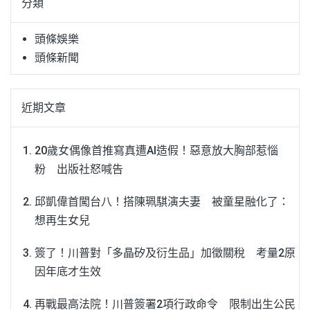
分類
字:
頭條娛樂
頭條新聞
近期文章
20歲女偶像首推寫真遭AI造假！惡意放大胸部惹惱
粉 出版社怒喊告
邱凱偉首闖台八！搭陳珮騏演夫妻 被童星融化了：
想再生女兒
簽了！川普對「多晶矽及衍生品」加徵關稅 考量2原
因年底才生效
再戰最高法院！川普簽署2項行政命令 限制出生公民