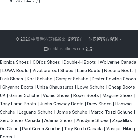
2021 年 7 月
© 2026
中國香港頭條新聞
版權所有，並保留所有權利。
由
cnhkheadlines.com
設計
Bionica Shoes
|
OOfos Shoes
|
Double-H Boots
|
Wolverine Canada
|
LOWA Boots
|
Vivobarefoot Shoes
|
Lane Boots
|
Nocona Boots
|
Fizik Shoes
|
Koel Schuhe
|
Camper Schuhe
|
Dexter Bowling Shoes
|
Shyanne Boots
|
Unisa Chaussures
|
Lowa Schuhe
|
Cheap Boots
UK
|
Ganter Schuhe
|
Vionic Shoes
|
Roper Boots
|
Maguire Shoes
|
Tony Lama Boots
|
Justin Cowboy Boots
|
Drew Shoes
|
Hanwag
Schuhe
|
Leguano Schuhe
|
Jomos Schuhe
|
Marco Tozzi Schuhe
|
Xero Shoes Canada
|
Adams Shoes
|
Anodyne Shoes
|
Zapatillas
On Cloud
|
Paul Green Schuhe
|
Tory Burch Canada
|
Vasque Hiking
Boots
|