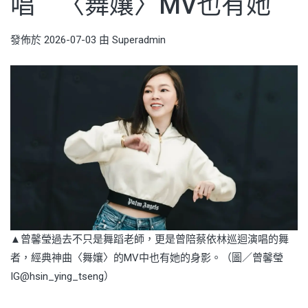
唱 〈舞孃〉MV也有她
發佈於
2026-07-03
由
Superadmin
▲曾馨瑩過去不只是舞蹈老師，更是曾陪蔡依林巡迴演唱的舞
者，經典神曲〈舞孃〉的MV中也有她的身影。（圖／曾馨瑩
IG@hsin_ying_tseng）