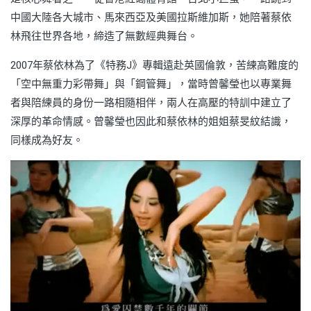
中國大陸各大城市、馬來西亞及美國拉斯維加斯，她陪著蔡依
林飛往世界各地，締造了無數經典舞台。
2007年蔡依林為了《特務J》專輯遠赴英國倫敦，苦練高難度的
「空中無重力彩帶舞」與「鋼管舞」，當時曾馨瑩也以專業舞
者與陪練員的身份一路相隨相伴，兩人在高壓的特訓中建立了
深厚的革命情感。曾馨瑩也因此和蔡依林的姐姐蔡旻紋結識，
同樣成為好友。