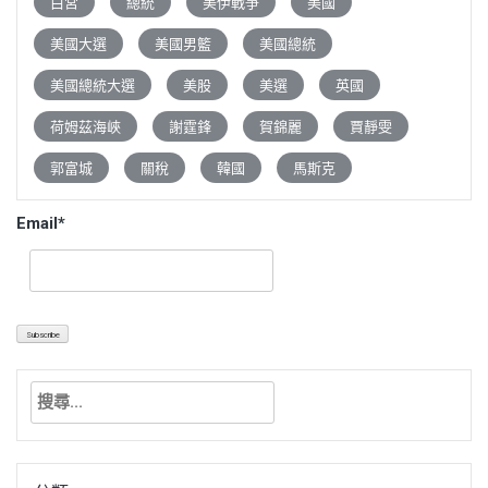
白宮
總統
美伊戰爭
美國
美國大選
美國男籃
美國總統
美國總統大選
美股
美選
英國
荷姆茲海峽
謝霆鋒
賀錦麗
賈靜雯
郭富城
關稅
韓國
馬斯克
Email*
搜
尋
關
鍵