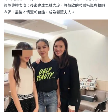
頒獎典禮表演；後來也成為林志玲、許慧欣的肢體指導與舞蹈
老師，最後才情牽郭台銘，成為郭董夫人。