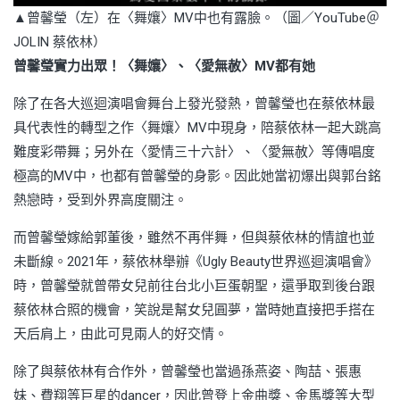
▲曾馨瑩（左）在〈舞孃〉MV中也有露臉。（圖／YouTube＠
JOLIN 蔡依林）
曾馨瑩實力出眾！〈舞孃〉、〈愛無赦〉MV都有她
除了在各大巡迴演唱會舞台上發光發熱，曾馨瑩也在蔡依林最
具代表性的轉型之作〈舞孃〉MV中現身，陪蔡依林一起大跳高
難度彩帶舞；另外在〈愛情三十六計〉、〈愛無赦〉等傳唱度
極高的MV中，也都有曾馨瑩的身影。因此她當初爆出與郭台銘
熱戀時，受到外界高度關注。
而曾馨瑩嫁給郭董後，雖然不再伴舞，但與蔡依林的情誼也並
未斷線。2021年，蔡依林舉辦《Ugly Beauty世界巡迴演唱會》
時，曾馨瑩就曾帶女兒前往台北小巨蛋朝聖，還爭取到後台跟
蔡依林合照的機會，笑說是幫女兒圓夢，當時她直接把手搭在
天后肩上，由此可見兩人的好交情。
除了與蔡依林有合作外，曾馨瑩也當過孫燕姿、陶喆、張惠
妹、費翔等巨星的dancer，因此曾登上金曲獎、金馬獎等大型