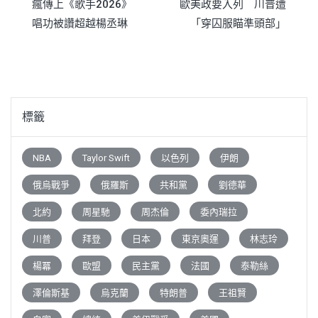
瘋傳上《歌手2026》
歐美政要入列 川普遭
章
唱功被讚超越楊丞琳
「穿囚服瞄準頭部」
導
覽
標籤
NBA
Taylor Swift
以色列
伊朗
俄烏戰爭
俄羅斯
共和黨
劉德華
北約
周星馳
周杰倫
委內瑞拉
川普
拜登
日本
東京奧運
林志玲
楊冪
歐盟
民主黨
法國
泰勒絲
澤倫斯基
烏克蘭
特朗普
王祖賢