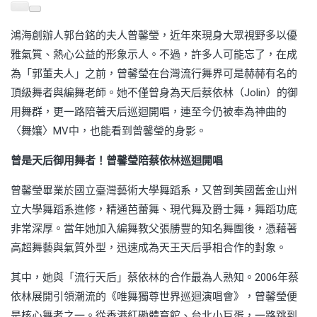
鴻海創辦人郭台銘的夫人曾馨瑩，近年來現身大眾視野多以優
雅氣質、熱心公益的形象示人。不過，許多人可能忘了，在成
為「郭董夫人」之前，曾馨瑩在台灣流行舞界可是赫赫有名的
頂級舞者與編舞老師。她不僅曾身為天后蔡依林（Jolin）的御
用舞群，更一路陪著天后巡迴開唱，連至今仍被奉為神曲的
〈舞孃〉MV中，也能看到曾馨瑩的身影。
曾是天后御用舞者！曾馨瑩陪蔡依林巡迴開唱
曾馨瑩畢業於國立臺灣藝術大學舞蹈系，又曾到美國舊金山州
立大學舞蹈系進修，精通芭蕾舞、現代舞及爵士舞，舞蹈功底
非常深厚。當年她加入編舞教父張勝豐的知名舞團後，憑藉著
高超舞藝與氣質外型，迅速成為天王天后爭相合作的對象。
其中，她與「流行天后」蔡依林的合作最為人熟知。2006年蔡
依林展開引領潮流的《唯舞獨尊世界巡迴演唱會》，曾馨瑩便
是核心舞者之一。從香港紅磡體育館、台北小巨蛋，一路跳到