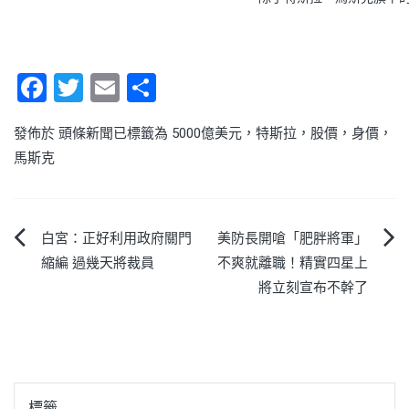
Facebook
Twitter
Email
Share
發佈於
頭條新聞
已標籤為
5000億美元
，
特斯拉
，
股價
，
身價
，
馬斯克
文
白宮：正好利用政府關門
美防長開嗆「肥胖將軍」
縮編 過幾天將裁員
不爽就離職！精實四星上
章
將立刻宣布不幹了
導
覽
標籤