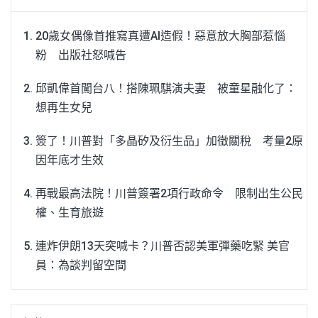
20歲女偶像首推寫真遭AI造假！惡意放大胸部惹惱
粉 出版社怒喊告
邱凱偉首闖台八！搭陳珮騏演夫妻 被童星融化了：
想再生女兒
簽了！川普對「多晶矽及衍生品」加徵關稅 考量2原
因年底才生效
再戰最高法院！川普簽署2項行政命令 限制出生公民
權、生育旅遊
連炸伊朗13天突喊卡？川普否認美軍彈藥吃緊 美官
員：為談判留空間