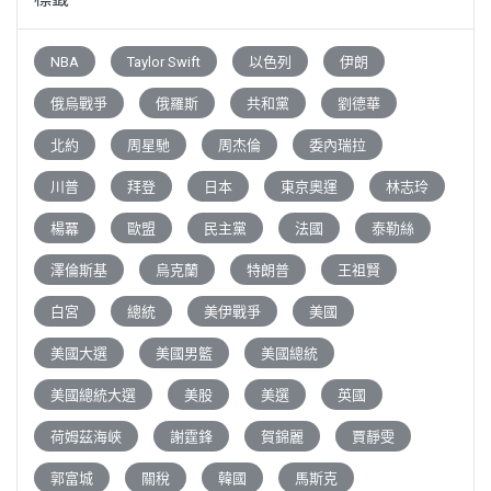
NBA
Taylor Swift
以色列
伊朗
俄烏戰爭
俄羅斯
共和黨
劉德華
北約
周星馳
周杰倫
委內瑞拉
川普
拜登
日本
東京奧運
林志玲
楊冪
歐盟
民主黨
法國
泰勒絲
澤倫斯基
烏克蘭
特朗普
王祖賢
白宮
總統
美伊戰爭
美國
美國大選
美國男籃
美國總統
美國總統大選
美股
美選
英國
荷姆茲海峽
謝霆鋒
賀錦麗
賈靜雯
郭富城
關稅
韓國
馬斯克