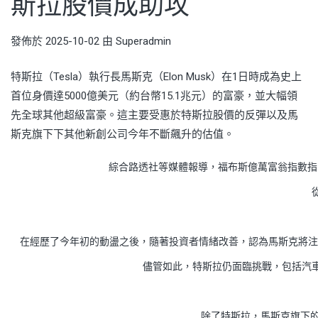
斯拉股價成助攻
發佈於
2025-10-02
由
Superadmin
特斯拉（Tesla）執行長馬斯克（Elon Musk）在1日時成為史上
首位身價達5000億美元（約台幣15.1兆元）的富豪，並大幅領
先全球其他超級富豪。這主要受惠於特斯拉股價的反彈以及馬
斯克旗下下其他新創公司今年不斷飆升的估值。
綜合路透社等媒體報導，福布斯億萬富翁指數指出，
在經歷了今年初的動盪之後，隨著投資者情緒改善，認為馬斯克將注意
儘管如此，特斯拉仍面臨挑戰，包括汽
除了特斯拉，馬斯克旗下的