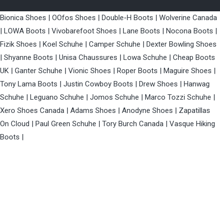
Bionica Shoes
|
OOfos Shoes
|
Double-H Boots
|
Wolverine Canada
|
LOWA Boots
|
Vivobarefoot Shoes
|
Lane Boots
|
Nocona Boots
|
Fizik Shoes
|
Koel Schuhe
|
Camper Schuhe
|
Dexter Bowling Shoes
|
Shyanne Boots
|
Unisa Chaussures
|
Lowa Schuhe
|
Cheap Boots
UK
|
Ganter Schuhe
|
Vionic Shoes
|
Roper Boots
|
Maguire Shoes
|
Tony Lama Boots
|
Justin Cowboy Boots
|
Drew Shoes
|
Hanwag
Schuhe
|
Leguano Schuhe
|
Jomos Schuhe
|
Marco Tozzi Schuhe
|
Xero Shoes Canada
|
Adams Shoes
|
Anodyne Shoes
|
Zapatillas
On Cloud
|
Paul Green Schuhe
|
Tory Burch Canada
|
Vasque Hiking
Boots
|