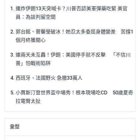
連炸伊朗13天突喊卡？川普否認美軍彈藥吃緊 美官
員：為談判留空間
郭台銘、曾馨瑩破冰！她忍太多委屈身體變差 苦撐1
個月終獲關心
連兩天未互轟！伊朗：美國停手就不反擊 「不信川
普」怕戰術陷阱
西班牙、法國野火 急撤33萬人
小賈斯汀登世界盃中場秀！根本現場吃CD 50歲夏奇
拉電臀太扯
彙整