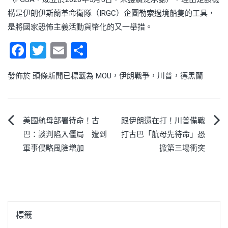
構是伊朗伊斯蘭革命衛隊（IRGC）企圖勒索過境船隻的工具，
是將國家恐怖主義活動貨幣化的又一舉措。
Facebook
Twitter
Email
Share
發佈於
頭條新聞
已標籤為
MOU
，
伊朗戰爭
，
川普
，
德黑蘭
文
美國航母部署待命！古
跟伊朗還在打！川普備戰
巴：談判陷入僵局 遭到
打古巴「航母先待命」恐
章
軍事侵略風險增加
掀第三場衝突
導
覽
標籤