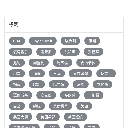
覽
標籤
NBA
Taylor Swift
以色列
伊朗
俄烏戰爭
俄羅斯
共和黨
劉德華
北約
周星馳
周杰倫
委內瑞拉
川普
拜登
日本
東京奧運
林志玲
楊冪
歐盟
民主黨
法國
泰勒絲
澤倫斯基
烏克蘭
特朗普
王祖賢
白宮
總統
美伊戰爭
美國
美國大選
美國男籃
美國總統
美國總統大選
美股
美選
英國