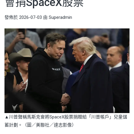
會捐SpaceX股票
發佈於
2026-07-03
由
Superadmin
▲川普聲稱馬斯克會將SpaceX股票捐贈給「川普帳戶」兒童儲
蓄計劃。（圖／美聯社／達志影像）