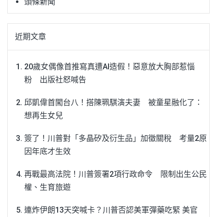
頭條新聞
近期文章
20歲女偶像首推寫真遭AI造假！惡意放大胸部惹惱
粉 出版社怒喊告
邱凱偉首闖台八！搭陳珮騏演夫妻 被童星融化了：
想再生女兒
簽了！川普對「多晶矽及衍生品」加徵關稅 考量2原
因年底才生效
再戰最高法院！川普簽署2項行政命令 限制出生公民
權、生育旅遊
連炸伊朗13天突喊卡？川普否認美軍彈藥吃緊 美官