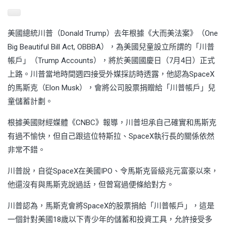
美國總統川普（Donald Trump）去年根據《大而美法案》（One
Big Beautiful Bill Act, OBBBA），為美國兒童設立所謂的「川普
帳戶」（Trump Accounts），將於美國國慶日（7月4日）正式
上路。川普當地時間週四接受外媒採訪時透露，他認為SpaceX
的馬斯克（Elon Musk），會將公司股票捐贈給「川普帳戶」兒
童儲蓄計劃。
根據美國財經媒體《CNBC》報導，川普坦承自己確實和馬斯克
有過不愉快，但自己跟這位特斯拉、SpaceX執行長的關係依然
非常不錯。
川普說，自從SpaceX在美國IPO、令馬斯克晉級兆元富豪以來，
他還沒有與馬斯克說過話，但曾寫過便條給對方。
川普認為，馬斯克會將SpaceX的股票捐給「川普帳戶」，這是
一個針對美國18歲以下青少年的儲蓄和投資工具，允許接受多