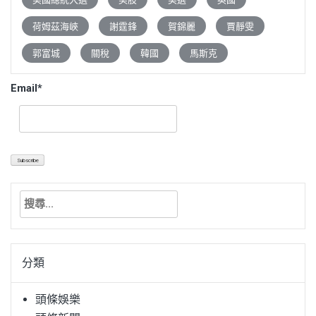
荷姆茲海峽
謝霆鋒
賀錦麗
賈靜雯
郭富城
關稅
韓國
馬斯克
Email*
搜
尋
關
鍵
分類
字:
頭條娛樂