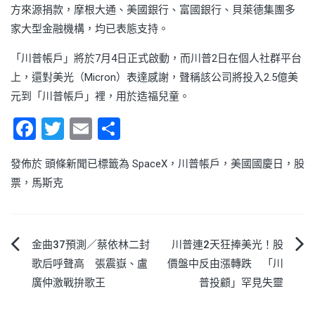
方來源捐款，摩根大通、美國銀行、富國銀行、貝萊德集團多
家大型金融機構，均已表態支持。
「川普帳戶」將於7月4日正式啟動，而川普2日在個人社群平台
上，還對美光（Micron）表達感謝，聲稱該公司將投入2.5億美
元到「川普帳戶」裡，用於造福兒童。
Facebook
Twitter
Email
Share
發佈於
頭條新聞
已標籤為
SpaceX
，
川普帳戶
，
美國國慶日
，
股
票
，
馬斯克
文
金曲37預測／蔡依林二封
川普連2天狂捧美光！股
歌后呼聲高 張震嶽、盧
價盤中反由漲轉跌 「川
章
廣仲激戰拚歌王
普投顧」罕見失靈
導